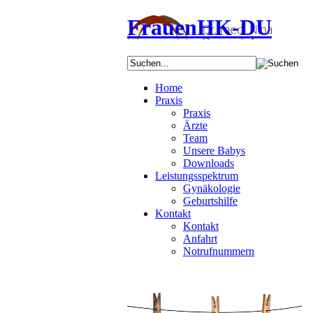
FrauenHK-DU
Home
Praxis
Praxis
Ärzte
Team
Unsere Babys
Downloads
Leistungsspektrum
Gynäkologie
Geburtshilfe
Kontakt
Kontakt
Anfahrt
Notrufnummern