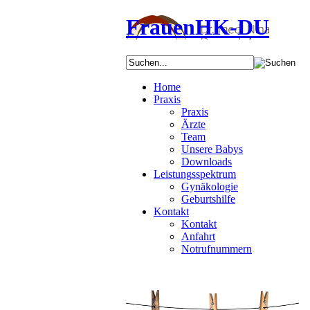
FrauenHK-DU
Home
Praxis
Praxis
Ärzte
Team
Unsere Babys
Downloads
Leistungsspektrum
Gynäkologie
Geburtshilfe
Kontakt
Kontakt
Anfahrt
Notrufnummern