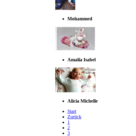
Mohammed
Amalia Isabel
Alicia Michelle
Start
Zurück
1
2
3