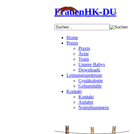
FrauenHK-DU
Home
Praxis
Praxis
Ärzte
Team
Unsere Babys
Downloads
Leistungsspektrum
Gynäkologie
Geburtshilfe
Kontakt
Kontakt
Anfahrt
Notrufnummern