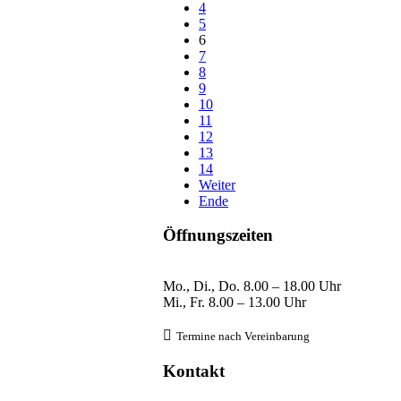
4
5
6
7
8
9
10
11
12
13
14
Weiter
Ende
Öffnungszeiten
Mo., Di., Do.
8
.00 – 18.00 Uhr
Mi., Fr. 8
.00 – 13.00 Uhr

Termine nach Verein
barung
Kontakt