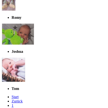
Romy
Joshua
Tom
Start
Zurück
1