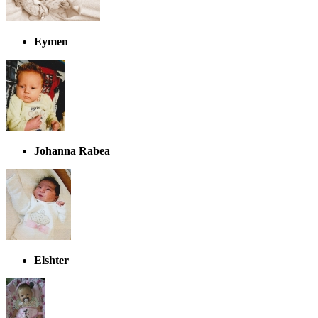
Eymen
Johanna Rabea
Elshter