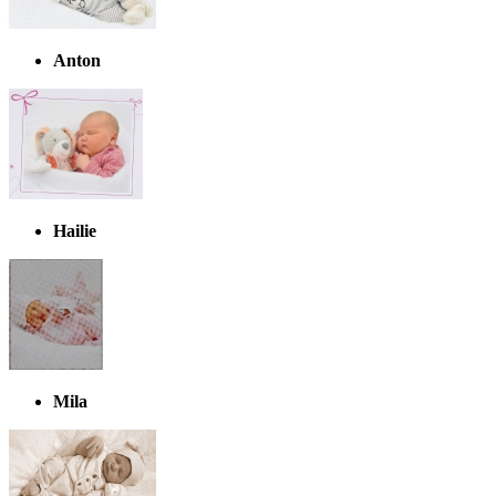
Anton
Hailie
Mila